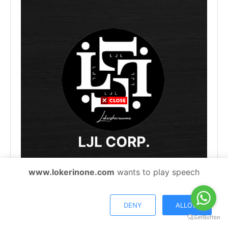
www.lokerinone.com
wants to play speech
Fans Page
DENY
ALLOW