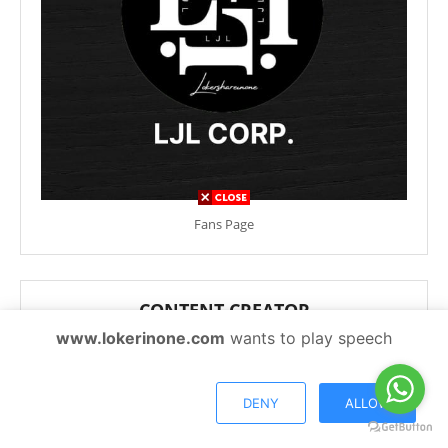
Fans Page
CONTENT CREATOR
www.lokerinone.com
wants to play speech
DENY
ALLOW