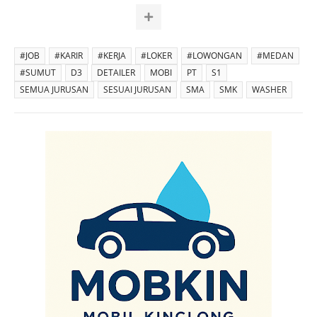
#JOB
#KARIR
#KERJA
#LOKER
#LOWONGAN
#MEDAN
#SUMUT
D3
DETAILER
MOBI
PT
S1
SEMUA JURUSAN
SESUAI JURUSAN
SMA
SMK
WASHER