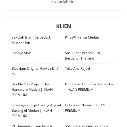
Ko Carilah Situ
KLIEN
Sekolah Islam Terpadu Al
PT EWF Kanca Medan
Musabbihin
Sonnya Style
Susu Bear Brand (Susu
Beruang) Thailand
Blackjam Original Raw Link - 9
Toko Ana Rejeki
ml
Double You Project (Box
PT Infomedia Solusi Humanika
Hantaran) Medan | IKLAN
| IKLAN PREMIUM
PREMIUM
Lowongan Kerja Tukang Angkat
Indomobil Nissan | IKLAN
Barang di Medan | IKLAN
PREMIUM
PREMIUM
PT Danamas Insan Kreasi
SSI (Safeguarding Solutions