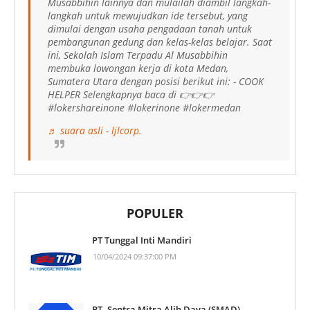
Musabbihin lainnya dan mulailah diambil langkah-
langkah untuk mewujudkan ide tersebut, yang
dimulai dengan usaha pengadaan tanah untuk
pembangunan gedung dan kelas-kelas belajar. Saat
ini, Sekolah Islam Terpadu Al Musabbihin
membuka lowongan kerja di kota Medan,
Sumatera Utara dengan posisi berikut ini: - COOK
HELPER Selengkapnya baca di 👉👉👉
#lokershareinone #lokerinone #lokermedan
♬ suara asli - ljlcorp.
POPULER
PT Tunggal Inti Mandiri
10/04/2024 09:37:00 PM
PT. Sentra Mitra Alih Daya (SMAD)