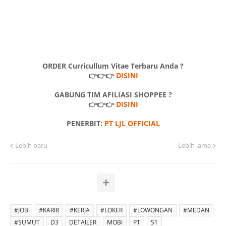
ORDER Curricullum Vitae Terbaru Anda ?
👉👉👉
DISINI
GABUNG TIM AFILIASI SHOPPEE ?
👉👉👉
DISINI
PENERBIT:
PT LJL OFFICIAL
Lebih baru
Lebih lama
#JOB
#KARIR
#KERJA
#LOKER
#LOWONGAN
#MEDAN
#SUMUT
D3
DETAILER
MOBI
PT
S1