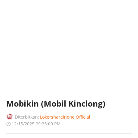
Mobikin (Mobil Kinclong)
Diterbitkan:
Lokershareinone Official
🕐
12/15/2025 09:35:00 PM