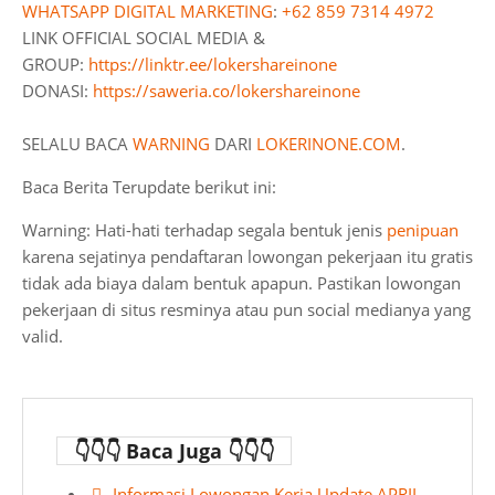
WHATSAPP DIGITAL MARKETING
:
+62 859 7314 4972
LINK OFFICIAL SOCIAL MEDIA &
GROUP:
https://linktr.ee/lokershareinone
DONASI:
https://saweria.co/lokershareinone
SELALU BACA
WARNING
DARI
LOKERINONE.COM
.
Baca Berita Terupdate berikut ini:
Warning: Hati-hati terhadap segala bentuk jenis
penipuan
karena sejatinya pendaftaran lowongan pekerjaan itu gratis
tidak ada biaya dalam bentuk apapun. Pastikan lowongan
pekerjaan di situs resminya atau pun social medianya yang
valid.
👇👇👇 Baca Juga 👇👇👇
Informasi Lowongan Kerja Update APRIL