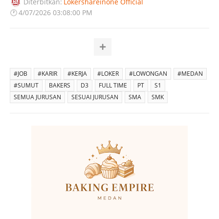
Diterbitkan:
Lokershareinone Official
🕐
4/07/2026 03:08:00 PM
#JOB
#KARIR
#KERJA
#LOKER
#LOWONGAN
#MEDAN
#SUMUT
BAKERS
D3
FULL TIME
PT
S1
SEMUA JURUSAN
SESUAI JURUSAN
SMA
SMK