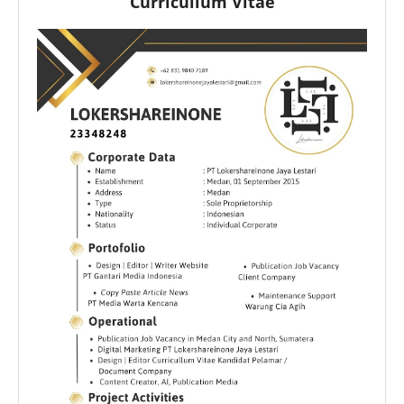
Curricullum Vitae