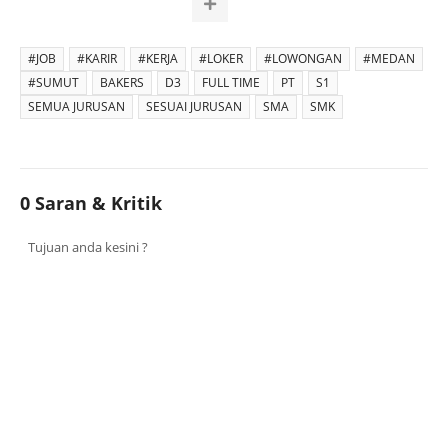
#JOB
#KARIR
#KERJA
#LOKER
#LOWONGAN
#MEDAN
#SUMUT
BAKERS
D3
FULL TIME
PT
S1
SEMUA JURUSAN
SESUAI JURUSAN
SMA
SMK
0 Saran & Kritik
Tujuan anda kesini ?