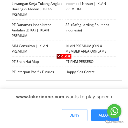
Lowongan Kerja Tukang Angkat
Indomobil Nissan | IKLAN
Barang di Medan | IKLAN
PREMIUM
PREMIUM
PT Danamas Insan Kreasi
SSI (Safeguarding Solutions
Andalan (DIKA) | IKLAN
Indonesia)
PREMIUM
MM Consultan | IKLAN
IKLAN PREMIUM JOIN &
PREMIUM
MEMBER AREA ORIFLAME
PT Shan Hai Map
PT PNM PERSERO
PT Interpan Pasifik Futures
Happy Kids Centre
Lokershareinone Official
www.lokerinone.com
wants to play speech
DENY
ALLOW