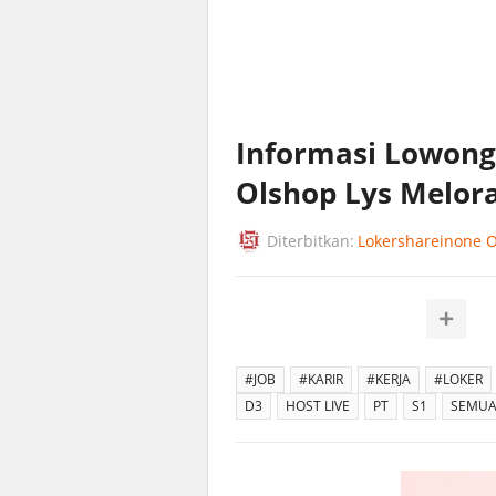
Informasi Lowong
Olshop Lys Melor
Diterbitkan:
Lokershareinone Of
#JOB
#KARIR
#KERJA
#LOKER
D3
HOST LIVE
PT
S1
SEMUA