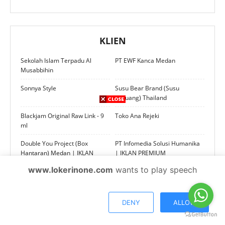
KLIEN
Sekolah Islam Terpadu Al
PT EWF Kanca Medan
Musabbihin
Sonnya Style
Susu Bear Brand (Susu
Beruang) Thailand
Blackjam Original Raw Link - 9
Toko Ana Rejeki
ml
Double You Project (Box
PT Infomedia Solusi Humanika
Hantaran) Medan | IKLAN
| IKLAN PREMIUM
PREMIUM
www.lokerinone.com
wants to play speech
Lowongan Kerja Tukang Angkat
Indomobil Nissan | IKLAN
Barang di Medan | IKLAN
PREMIUM
PREMIUM
DENY
ALLOW
PT Danamas Insan Kreasi
SSI (Safeguarding Solutions