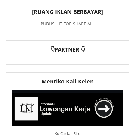
[RUANG IKLAN BERBAYAR]
PUBLISH IT FOR SHARE ALL
👇PARTNER 👇
Mentiko Kali Kelen
Ko Carilah Situ