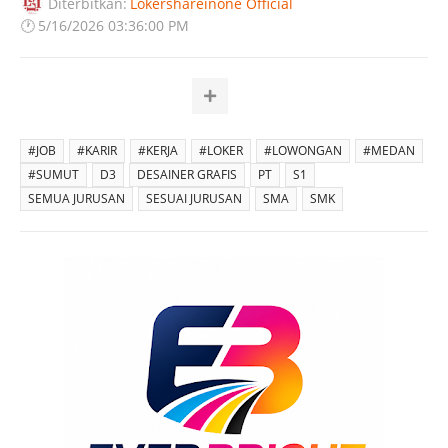
Diterbitkan:
Lokershareinone Official
🕐
5/16/2026 03:36:00 PM
#JOB
#KARIR
#KERJA
#LOKER
#LOWONGAN
#MEDAN
#SUMUT
D3
DESAINER GRAFIS
PT
S1
SEMUA JURUSAN
SESUAI JURUSAN
SMA
SMK