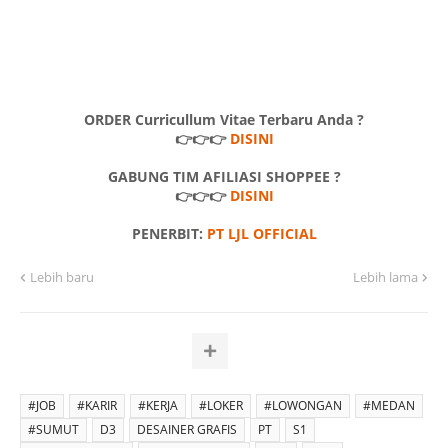
ORDER Curricullum Vitae Terbaru Anda ?
👉👉👉
DISINI
GABUNG TIM AFILIASI SHOPPEE ?
👉👉👉
DISINI
PENERBIT:
PT LJL OFFICIAL
Lebih baru
Lebih lama
#JOB
#KARIR
#KERJA
#LOKER
#LOWONGAN
#MEDAN
#SUMUT
D3
DESAINER GRAFIS
PT
S1