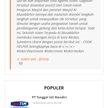
Qur’an dan diajarkan Ilmu Agama Islam. Gagasan
tersebut disambut positif oleh tokoh-tokoh
Pengurus Masjid dan Jama’ah Masjid Al
Musabbihin lainnya dan mulailah diambil langkah-
langkah untuk mewujudkan ide tersebut, yang
dimulai dengan usaha pengadaan tanah untuk
pembangunan gedung dan kelas-kelas belajar. Saat
ini, Sekolah Islam Terpadu Al Musabbihin
membuka lowongan kerja di kota Medan,
Sumatera Utara dengan posisi berikut ini: - COOK
HELPER Selengkapnya baca di 👉👉👉
#lokershareinone #lokerinone #lokermedan
♬ suara asli - ljlcorp.
POPULER
PT Tunggal Inti Mandiri
10/04/2024 09:37:00 PM