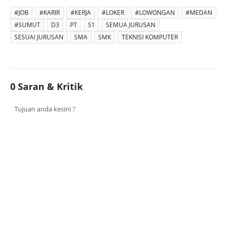
#JOB
#KARIR
#KERJA
#LOKER
#LOWONGAN
#MEDAN
#SUMUT
D3
PT
S1
SEMUA JURUSAN
SESUAI JURUSAN
SMA
SMK
TEKNISI KOMPUTER
0 Saran & Kritik
Tujuan anda kesini ?