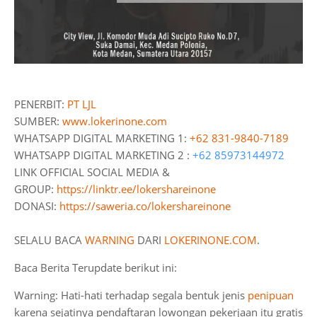
PENERBIT:
PT LJL
SUMBER:
www.lokerinone.com
WHATSAPP DIGITAL MARKETING 1:
+62 831-9840-7189
WHATSAPP DIGITAL MARKETING 2 :
+62 85973144972
LINK OFFICIAL SOCIAL MEDIA &
GROUP:
https://linktr.ee/lokershareinone
DONASI:
https://saweria.co/lokershareinone
SELALU BACA
WARNING
DARI
LOKERINONE.COM
.
Baca Berita Terupdate berikut ini:
Warning: Hati-hati terhadap segala bentuk jenis
penipuan
karena sejatinya pendaftaran lowongan pekerjaan itu gratis