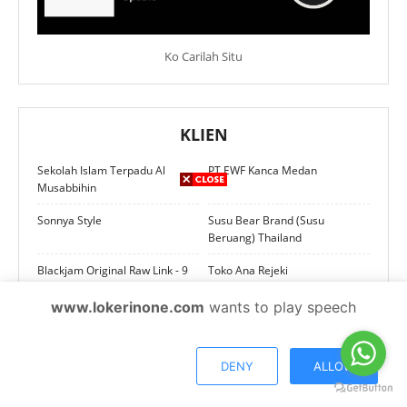
Ko Carilah Situ
KLIEN
Sekolah Islam Terpadu Al
PT EWF Kanca Medan
Musabbihin
Sonnya Style
Susu Bear Brand (Susu
Beruang) Thailand
Blackjam Original Raw Link - 9
Toko Ana Rejeki
ml
www.lokerinone.com
wants to play speech
Double You Project (Box
PT Infomedia Solusi Humanika
Hantaran) Medan | IKLAN
| IKLAN PREMIUM
PREMIUM
DENY
ALLOW
Lowongan Kerja Tukang Angkat
Indomobil Nissan | IKLAN
Barang di Medan | IKLAN
PREMIUM