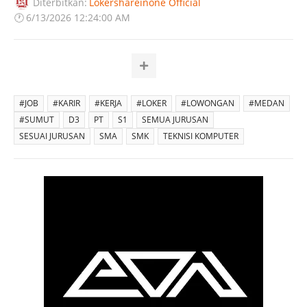
Diterbitkan:
Lokershareinone Official
🕐
6/13/2026 12:24:00 AM
#JOB
#KARIR
#KERJA
#LOKER
#LOWONGAN
#MEDAN
#SUMUT
D3
PT
S1
SEMUA JURUSAN
SESUAI JURUSAN
SMA
SMK
TEKNISI KOMPUTER