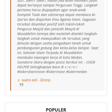
SDIT, SMPIT SMAIT, malah jika Allah memberi jalan
dapat berlanjut sampai Perguruan Tinggi. Langkah
pertama harus diupayakan agar anak-anak
Komplek Tasbi dan sekitarnya dapat membaca Al-
Qur’an dan diajarkan Ilmu Agama Islam. Gagasan
tersebut disambut positif oleh tokoh-tokoh
Pengurus Masjid dan Jama’ah Masjid Al
Musabbihin lainnya dan mulailah diambil langkah-
langkah untuk mewujudkan ide tersebut, yang
dimulai dengan usaha pengadaan tanah untuk
pembangunan gedung dan kelas-kelas belajar. Saat
ini, Sekolah Islam Terpadu Al Musabbihin
membuka lowongan kerja di kota Medan,
Sumatera Utara dengan posisi berikut ini: - COOK
HELPER Selengkapnya baca di 👉👉👉
#lokershareinone #lokerinone #lokermedan
♬ suara asli - ljlcorp.
POPULER