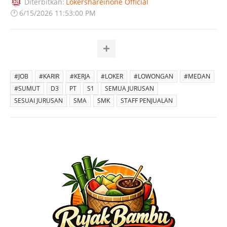
Diterbitkan:
Lokershareinone Official
🕐
6/15/2026 11:53:00 PM
#JOB
#KARIR
#KERJA
#LOKER
#LOWONGAN
#MEDAN
#SUMUT
D3
PT
S1
SEMUA JURUSAN
SESUAI JURUSAN
SMA
SMK
STAFF PENJUALAN