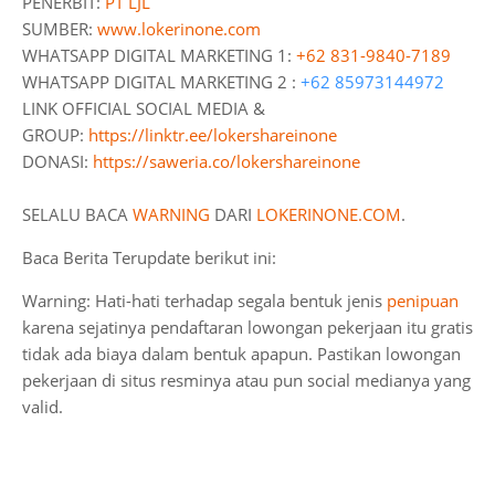
PENERBIT:
PT LJL
SUMBER:
www.lokerinone.com
WHATSAPP DIGITAL MARKETING 1:
+62 831-9840-7189
WHATSAPP DIGITAL MARKETING 2 :
+62 85973144972
LINK OFFICIAL SOCIAL MEDIA &
GROUP:
https://linktr.ee/lokershareinone
DONASI:
https://saweria.co/lokershareinone
SELALU BACA
WARNING
DARI
LOKERINONE.COM
.
Baca Berita Terupdate berikut ini:
Warning: Hati-hati terhadap segala bentuk jenis
penipuan
karena sejatinya pendaftaran lowongan pekerjaan itu gratis
tidak ada biaya dalam bentuk apapun. Pastikan lowongan
pekerjaan di situs resminya atau pun social medianya yang
valid.