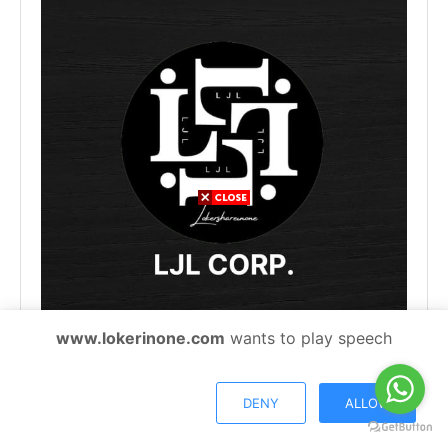
www.lokerinone.com
wants to play speech
Fans Page
DENY
ALLOW
CONTENT CREATOR