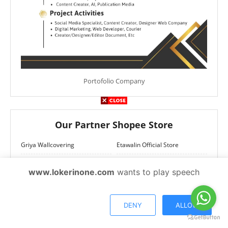
Portofolio Company
Our Partner Shopee Store
Griya Wallcovering
Etawalin Official Store
Bio Insuleaf
Zymuno
www.lokerinone.com
wants to play speech
Freshmag
POSTER EDUKASI BERSUARA
HIJAIYAH
DENY
ALLOW
METOO Official
NUTRIFLAKES ORIGINAL -
SEREAL SEHAT