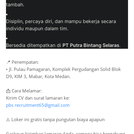
tambah.
Disiplin, percaya diri, dan mampu bekerja secara
individu maupun dalam tim.
Bersedia ditempatkan di
PT Putra Bintang Selaras
.
📍 Penempatan:
• Jl. Pulau Pamagaran, Komplek Pergudangan Solid Blok
D9, KIM 3, Mabar, Kota Medan.
📩 Cara Melamar:
Kirim CV dan surat lamaran ke:
pbs recruitment65@gmail.com
⚠️ Loker ini gratis tanpa pungutan biaya apapun
Gaskeun kirimkan lamaran Anda, semoga bisa bergabung