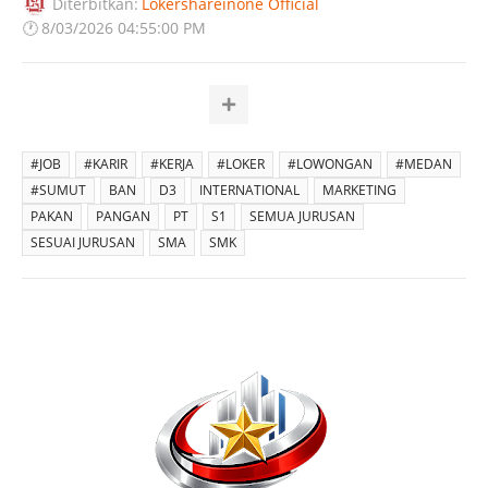
Diterbitkan:
Lokershareinone Official
🕐
8/03/2026 04:55:00 PM
#JOB
#KARIR
#KERJA
#LOKER
#LOWONGAN
#MEDAN
#SUMUT
BAN
D3
INTERNATIONAL
MARKETING
PAKAN
PANGAN
PT
S1
SEMUA JURUSAN
SESUAI JURUSAN
SMA
SMK