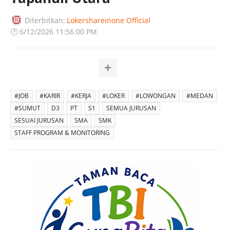
Diterbitkan:
Lokershareinone Official
🕐
6/12/2026 11:56:00 PM
#JOB
#KARIR
#KERJA
#LOKER
#LOWONGAN
#MEDAN
#SUMUT
D3
PT
S1
SEMUA JURUSAN
SESUAI JURUSAN
SMA
SMK
STAFF PROGRAM & MONITORING