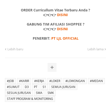
ORDER Curricullum Vitae Terbaru Anda ?
👉👉👉
DISINI
GABUNG TIM AFILIASI SHOPPEE ?
👉👉👉
DISINI
PENERBIT:
PT LJL OFFICIAL
Lebih baru
Lebih lama
#JOB
#KARIR
#KERJA
#LOKER
#LOWONGAN
#MEDAN
#SUMUT
D3
PT
S1
SEMUA JURUSAN
SESUAI JURUSAN
SMA
SMK
STAFF PROGRAM & MONITORING