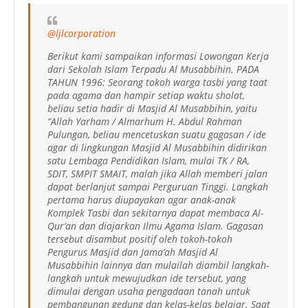
@ljlcorporation
Berikut kami sampaikan informasi Lowongan Kerja
dari Sekolah Islam Terpadu Al Musabbihin. PADA
TAHUN 1996: Seorang tokoh warga tasbi yang taat
pada agama dan hampir setiap waktu sholat,
beliau setia hadir di Masjid Al Musabbihin, yaitu
“Allah Yarham / Almarhum H. Abdul Rahman
Pulungan, beliau mencetuskan suatu gagasan / ide
agar di lingkungan Masjid Al Musabbihin didirikan
satu Lembaga Pendidikan Islam, mulai TK / RA,
SDIT, SMPIT SMAIT, malah jika Allah memberi jalan
dapat berlanjut sampai Perguruan Tinggi. Langkah
pertama harus diupayakan agar anak-anak
Komplek Tasbi dan sekitarnya dapat membaca Al-
Qur’an dan diajarkan Ilmu Agama Islam. Gagasan
tersebut disambut positif oleh tokoh-tokoh
Pengurus Masjid dan Jama’ah Masjid Al
Musabbihin lainnya dan mulailah diambil langkah-
langkah untuk mewujudkan ide tersebut, yang
dimulai dengan usaha pengadaan tanah untuk
pembangunan gedung dan kelas-kelas belajar. Saat