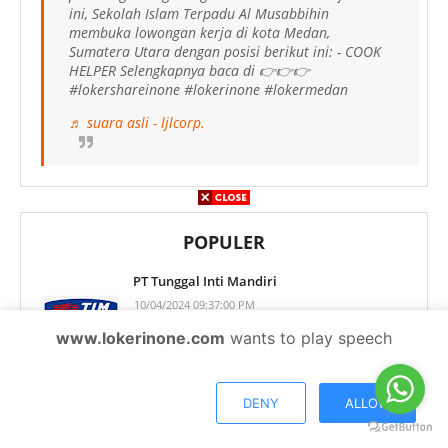
ini, Sekolah Islam Terpadu Al Musabbihin
membuka lowongan kerja di kota Medan,
Sumatera Utara dengan posisi berikut ini: - COOK
HELPER Selengkapnya baca di 👉👉👉
#lokershareinone #lokerinone #lokermedan
♬ suara asli - ljlcorp.
POPULER
PT Tunggal Inti Mandiri
10/04/2024 09:37:00 PM
www.lokerinone.com
wants to play speech
PT. Sentra Mitra Alih Daya (SMAD)
DENY
ALLOW
4/12/2025 04:44:00 PM