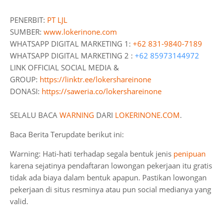
PENERBIT:
PT LJL
SUMBER:
www.lokerinone.com
WHATSAPP DIGITAL MARKETING 1:
+62 831-9840-7189
WHATSAPP DIGITAL MARKETING 2 :
+62 85973144972
LINK OFFICIAL SOCIAL MEDIA &
GROUP:
https://linktr.ee/lokershareinone
DONASI:
https://saweria.co/lokershareinone
SELALU BACA
WARNING
DARI
LOKERINONE.COM
.
Baca Berita Terupdate berikut ini:
Warning: Hati-hati terhadap segala bentuk jenis
penipuan
karena sejatinya pendaftaran lowongan pekerjaan itu gratis
tidak ada biaya dalam bentuk apapun. Pastikan lowongan
pekerjaan di situs resminya atau pun social medianya yang
valid.