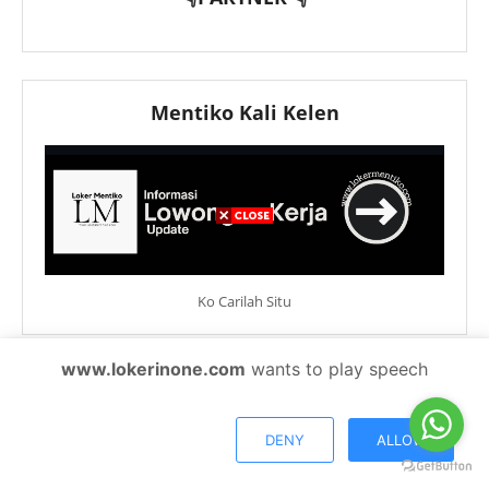
Mentiko Kali Kelen
Ko Carilah Situ
www.lokerinone.com
wants to play speech
KLIEN
Sekolah Islam Terpadu Al
PT EWF Kanca Medan
DENY
ALLOW
Musabbihin