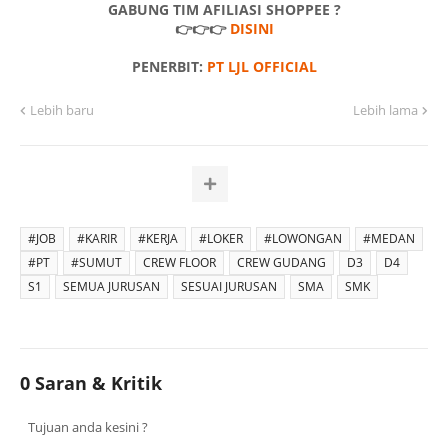
GABUNG TIM AFILIASI SHOPPEE ?
👉👉👉
DISINI
PENERBIT:
PT LJL OFFICIAL
Lebih baru
Lebih lama
#JOB
#KARIR
#KERJA
#LOKER
#LOWONGAN
#MEDAN
#PT
#SUMUT
CREW FLOOR
CREW GUDANG
D3
D4
S1
SEMUA JURUSAN
SESUAI JURUSAN
SMA
SMK
0 Saran & Kritik
Tujuan anda kesini ?