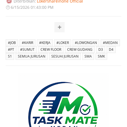
Diterbitkan:
Lokershareinone Official
🕐
6/15/2026 01:43:00 PM
#JOB
#KARIR
#KERJA
#LOKER
#LOWONGAN
#MEDAN
#PT
#SUMUT
CREW FLOOR
CREW GUDANG
D3
D4
S1
SEMUA JURUSAN
SESUAI JURUSAN
SMA
SMK