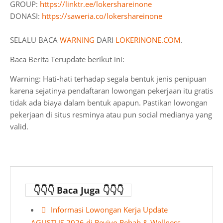
GROUP:
https://linktr.ee/lokershareinone
DONASI:
https://saweria.co/lokershareinone
SELALU BACA
WARNING
DARI
LOKERINONE.COM
.
Baca Berita Terupdate berikut ini:
Warning: Hati-hati terhadap segala bentuk jenis penipuan
karena sejatinya pendaftaran lowongan pekerjaan itu gratis
tidak ada biaya dalam bentuk apapun. Pastikan lowongan
pekerjaan di situs resminya atau pun social medianya yang
valid.
👇👇👇 Baca Juga 👇👇👇
Informasi Lowongan Kerja Update
AGUSTUS 2026 di Revivo Rehab & Wellness