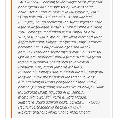
TAHUN 1996: Seorang tokoh warga tasbi yang taat
pada agama dan hampir setiap waktu sholat,
beliau setia hadir di Masjid Al Musabbihin, yaitu
“Allah Yarham / Almarhum H. Abdul Rahman
Pulungan, beliau mencetuskan suatu gagasan / ide
agar di lingkungan Masjid Al Musabbihin didirikan
satu Lembaga Pendidikan Islam, mulai TK / RA,
SDIT, SMPIT SMAIT, malah jika Allah memberi jalan
dapat berlanjut sampai Perguruan Tinggi. Langkah
pertama harus diupayakan agar anak-anak
Komplek Tasbi dan sekitarnya dapat membaca Al-
Qur’an dan diajarkan Ilmu Agama Islam. Gagasan
tersebut disambut positif oleh tokoh-tokoh
Pengurus Masjid dan Jama’ah Masjid Al
Musabbihin lainnya dan mulailah diambil langkah-
langkah untuk mewujudkan ide tersebut, yang
dimulai dengan usaha pengadaan tanah untuk
pembangunan gedung dan kelas-kelas belajar. Saat
ini, Sekolah Islam Terpadu Al Musabbihin
membuka lowongan kerja di kota Medan,
Sumatera Utara dengan posisi berikut ini: - COOK
HELPER Selengkapnya baca di 👉👉👉
#lokershareinone #lokerinone #lokermedan