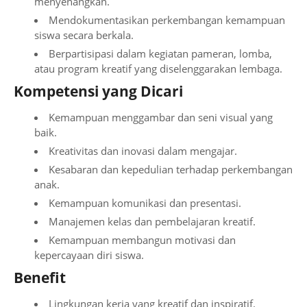
menyenangkan.
Mendokumentasikan perkembangan kemampuan
siswa secara berkala.
Berpartisipasi dalam kegiatan pameran, lomba,
atau program kreatif yang diselenggarakan lembaga.
Kompetensi yang Dicari
Kemampuan menggambar dan seni visual yang
baik.
Kreativitas dan inovasi dalam mengajar.
Kesabaran dan kepedulian terhadap perkembangan
anak.
Kemampuan komunikasi dan presentasi.
Manajemen kelas dan pembelajaran kreatif.
Kemampuan membangun motivasi dan
kepercayaan diri siswa.
Benefit
Lingkungan kerja yang kreatif dan inspiratif.