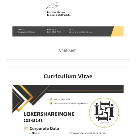
Chat Kami
Curricullum Vitae