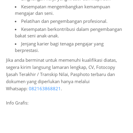
Kesempatan mengembangkan kemampuan
mengajar dan seni.
Pelatihan dan pengembangan profesional.
Kesempatan berkontribusi dalam pengembangan
bakat seni anak-anak.
Jenjang karier bagi tenaga pengajar yang
berprestasi.
Jika anda berminat untuk memenuhi kualifikasi diatas,
segera kirim langsung lamaran lengkap, CV, Fotocopy
Ijasah Terakhir / Transkip Nilai, Pasphoto terbaru dan
dokumen yang diperlukan hanya melalui
Whatsapp:
082163868821
.
Info Grafis: