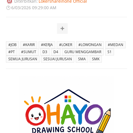
Diterbitkan:
Lokershareinone Official
🕐
6/03/2026 09:29:00 AM
#JOB
#KARIR
#KERJA
#LOKER
#LOWONGAN
#MEDAN
#PT
#SUMUT
D3
D4
GURU MENGGAMBAR
S1
SEMUA JURUSAN
SESUAI JURUSAN
SMA
SMK