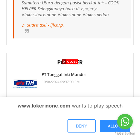
Sumatera Utara dengan posisi berikut ini: - COOK
HELPER Selengkapnya baca di 👉👉👉
#lokershareinone #lokerinone #lokermedan
♬ suara asli - ljlcorp.
POPULER
PT Tunggal Inti Mandiri
10/04/2024 09:37:00 PM
www.lokerinone.com
wants to play speech
PT. Sentra Mitra Alih Daya (SMAD)
4/12/2025 04:44:00 PM
DENY
ALLOW
PT. Dirgantara Sumatera Ekspress