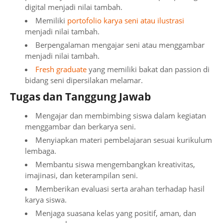
digital menjadi nilai tambah.
Memiliki
portofolio karya seni atau ilustrasi
menjadi nilai tambah.
Berpengalaman mengajar seni atau menggambar
menjadi nilai tambah.
Fresh graduate
yang memiliki bakat dan passion di
bidang seni dipersilakan melamar.
Tugas dan Tanggung Jawab
Mengajar dan membimbing siswa dalam kegiatan
menggambar dan berkarya seni.
Menyiapkan materi pembelajaran sesuai kurikulum
lembaga.
Membantu siswa mengembangkan kreativitas,
imajinasi, dan keterampilan seni.
Memberikan evaluasi serta arahan terhadap hasil
karya siswa.
Menjaga suasana kelas yang positif, aman, dan