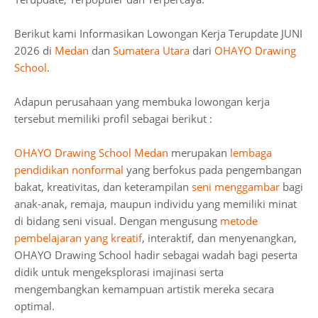
Berikut kami Informasikan Lowongan Kerja Terupdate JUNI
2026 di
Medan
dan
Sumatera Utara
dari
OHAYO Drawing
School
.
Adapun perusahaan yang membuka lowongan kerja
tersebut memiliki profil sebagai berikut :
OHAYO Drawing School Medan
merupakan
lembaga
pendidikan nonformal
yang berfokus pada pengembangan
bakat, kreativitas, dan keterampilan
seni menggambar
bagi
anak-anak, remaja, maupun individu yang memiliki minat
di bidang seni visual. Dengan mengusung
metode
pembelajaran yang kreatif
, interaktif, dan menyenangkan,
OHAYO Drawing School hadir sebagai wadah bagi peserta
didik untuk mengeksplorasi imajinasi serta
mengembangkan kemampuan artistik mereka secara
optimal.