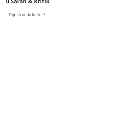
0 Saran & Kritik
Tujuan anda kesini ?