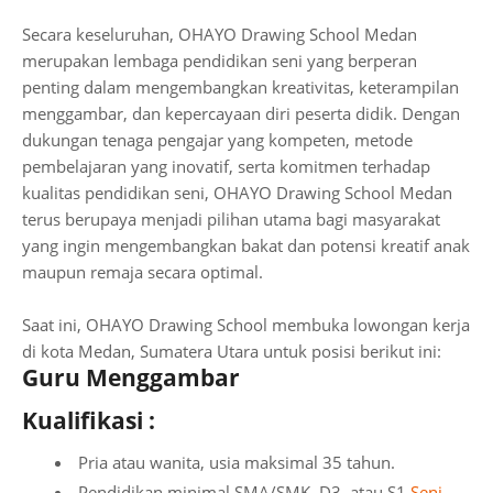
Secara keseluruhan, OHAYO Drawing School Medan
merupakan lembaga pendidikan seni yang berperan
penting dalam mengembangkan kreativitas, keterampilan
menggambar, dan kepercayaan diri peserta didik. Dengan
dukungan tenaga pengajar yang kompeten, metode
pembelajaran yang inovatif, serta komitmen terhadap
kualitas pendidikan seni, OHAYO Drawing School Medan
terus berupaya menjadi pilihan utama bagi masyarakat
yang ingin mengembangkan bakat dan potensi kreatif anak
maupun remaja secara optimal.
Saat ini, OHAYO Drawing School membuka lowongan kerja
di kota Medan, Sumatera Utara untuk posisi berikut ini:
Guru Menggambar
Kualifikasi :
Pria atau wanita, usia maksimal 35 tahun.
Pendidikan minimal SMA/SMK, D3, atau S1
Seni