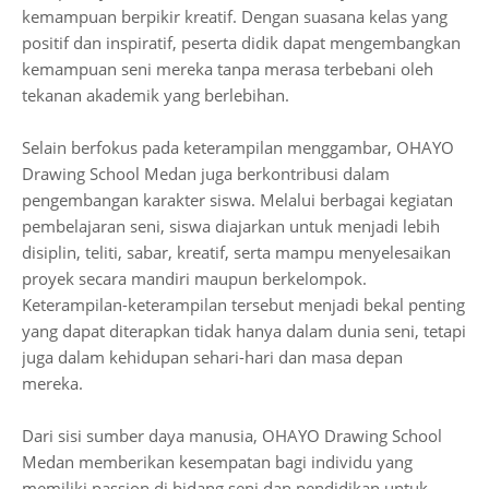
kemampuan berpikir kreatif. Dengan suasana kelas yang
positif dan inspiratif, peserta didik dapat mengembangkan
kemampuan seni mereka tanpa merasa terbebani oleh
tekanan akademik yang berlebihan.
Selain berfokus pada keterampilan menggambar, OHAYO
Drawing School Medan juga berkontribusi dalam
pengembangan karakter siswa. Melalui berbagai kegiatan
pembelajaran seni, siswa diajarkan untuk menjadi lebih
disiplin, teliti, sabar, kreatif, serta mampu menyelesaikan
proyek secara mandiri maupun berkelompok.
Keterampilan-keterampilan tersebut menjadi bekal penting
yang dapat diterapkan tidak hanya dalam dunia seni, tetapi
juga dalam kehidupan sehari-hari dan masa depan
mereka.
Dari sisi sumber daya manusia, OHAYO Drawing School
Medan memberikan kesempatan bagi individu yang
memiliki passion di bidang seni dan pendidikan untuk