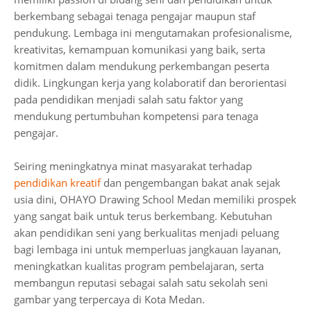
berkembang sebagai tenaga pengajar maupun staf
pendukung. Lembaga ini mengutamakan profesionalisme,
kreativitas, kemampuan komunikasi yang baik, serta
komitmen dalam mendukung perkembangan peserta
didik. Lingkungan kerja yang kolaboratif dan berorientasi
pada pendidikan menjadi salah satu faktor yang
mendukung pertumbuhan kompetensi para tenaga
pengajar.
Seiring meningkatnya minat masyarakat terhadap
pendidikan kreatif
dan pengembangan bakat anak sejak
usia dini, OHAYO Drawing School Medan memiliki prospek
yang sangat baik untuk terus berkembang. Kebutuhan
akan pendidikan seni yang berkualitas menjadi peluang
bagi lembaga ini untuk memperluas jangkauan layanan,
meningkatkan kualitas program pembelajaran, serta
membangun reputasi sebagai salah satu sekolah seni
gambar yang terpercaya di Kota Medan.