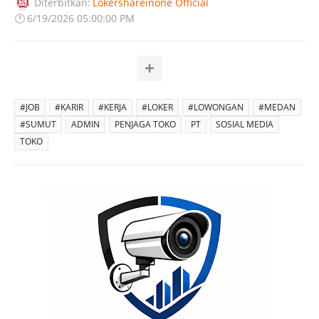
Diterbitkan:
Lokershareinone Official
🕐
6/19/2026 05:00:00 PM
#JOB
#KARIR
#KERJA
#LOKER
#LOWONGAN
#MEDAN
#SUMUT
ADMIN
PENJAGA TOKO
PT
SOSIAL MEDIA
TOKO