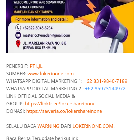
PENERBIT:
PT LJL
SUMBER:
www.lokerinone.com
WHATSAPP DIGITAL MARKETING 1:
+62 831-9840-7189
WHATSAPP DIGITAL MARKETING 2 :
+62 85973144972
LINK OFFICIAL SOCIAL MEDIA &
GROUP:
https://linktr.ee/lokershareinone
DONASI:
https://saweria.co/lokershareinone
SELALU BACA
WARNING
DARI
LOKERINONE.COM
.
Baca Berita Terupdate berikut ini: