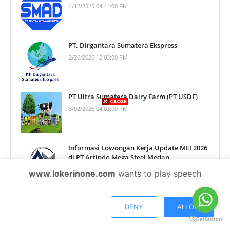
4/12/2025 04:44:00 PM
PT. Dirgantara Sumatera Ekspress
2/26/2026 12:03:00 PM
PT Ultra Sumatera Dairy Farm (PT USDF)
3/02/2026 04:03:00 PM
Informasi Lowongan Kerja Update MEI 2026
di PT Artindo Mega Steel Medan
5/19/2026 05:07:00 PM
www.lokerinone.com
wants to play speech
Informasi Lowongan Kerja Update
DENY
ALLOW
AGUSTUS 2026 di PT Tani Perkasa Kimindo
Medan
8/04/2026 03:02:00 PM