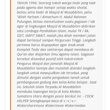
TAHUN 1996: Seorang tokoh warga tasbi yang taat
pada agama dan hampir setiap waktu sholat,
beliau setia hadir di Masjid Al Musabbihin, yaitu
“Allah Yarham / Almarhum H. Abdul Rahman
Pulungan, beliau mencetuskan suatu gagasan / ide
agar di lingkungan Masjid Al Musabbihin didirikan
satu Lembaga Pendidikan Islam, mulai TK / RA,
SDIT, SMPIT SMAIT, malah jika Allah memberi jalan
dapat berlanjut sampai Perguruan Tinggi. Langkah
pertama harus diupayakan agar anak-anak
Komplek Tasbi dan sekitarnya dapat membaca Al-
Qur’an dan diajarkan Ilmu Agama Islam. Gagasan
tersebut disambut positif oleh tokoh-tokoh
Pengurus Masjid dan Jama’ah Masjid Al
Musabbihin lainnya dan mulailah diambil langkah-
langkah untuk mewujudkan ide tersebut, yang
dimulai dengan usaha pengadaan tanah untuk
pembangunan gedung dan kelas-kelas belajar. Saat
ini, Sekolah Islam Terpadu Al Musabbihin
membuka lowongan kerja di kota Medan,
Sumatera Utara dengan posisi berikut ini: - COOK
HELPER Selengkapnya baca di 👉👉👉
#lokershareinone #lokerinone #lokermedan