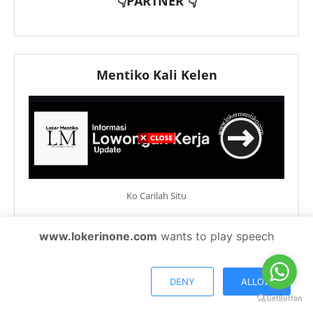
👇PARTNER 👇
Mentiko Kali Kelen
Ko Carilah Situ
www.lokerinone.com
wants to play speech
KLIEN
DENY
ALLOW
Sekolah Islam Terpadu Al
PT EWF Kanca Medan
Musabbihin