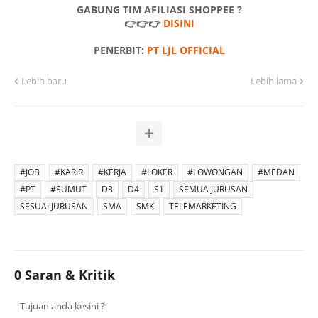
GABUNG TIM AFILIASI SHOPPEE ?
👉👉👉
DISINI
PENERBIT:
PT LJL OFFICIAL
Lebih baru
Lebih lama
#JOB
#KARIR
#KERJA
#LOKER
#LOWONGAN
#MEDAN
#PT
#SUMUT
D3
D4
S1
SEMUA JURUSAN
SESUAI JURUSAN
SMA
SMK
TELEMARKETING
0 Saran & Kritik
Tujuan anda kesini ?