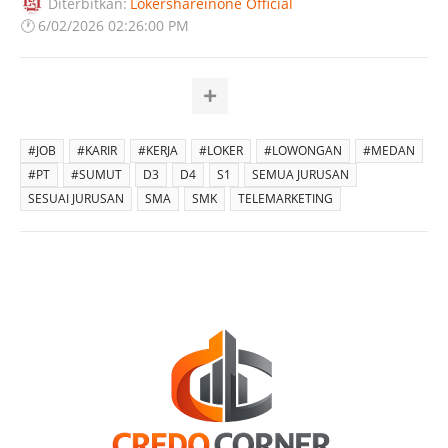
Diterbitkan:
Lokershareinone Official
🕐
6/02/2026 02:26:00 PM
#JOB
#KARIR
#KERJA
#LOKER
#LOWONGAN
#MEDAN
#PT
#SUMUT
D3
D4
S1
SEMUA JURUSAN
SESUAI JURUSAN
SMA
SMK
TELEMARKETING