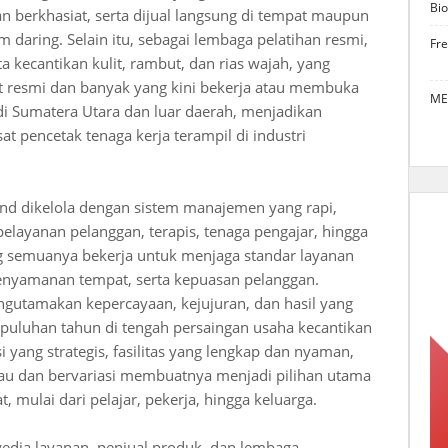
Bio
n berkhasiat, serta dijual langsung di tempat maupun
m daring. Selain itu, sebagai lembaga pelatihan resmi,
Fr
 kecantikan kulit, rambut, dan rias wajah, yang
t resmi dan banyak yang kini bekerja atau membuka
ME
 di Sumatera Utara dan luar daerah, menjadikan
at pencetak tenaga kerja terampil di industri
land dikelola dengan sistem manajemen yang rapi,
 pelayanan pelanggan, terapis, tenaga pengajar, hingga
ng semuanya bekerja untuk menjaga standar layanan
kenyamanan tempat, serta kepuasan pelanggan.
ngutamakan kepercayaan, kejujuran, dan hasil yang
puluhan tahun di tengah persaingan usaha kecantikan
i yang strategis, fasilitas yang lengkap dan nyaman,
kau dan bervariasi membuatnya menjadi pilihan utama
 mulai dari pelajar, pekerja, hingga keluarga.
edia layanan, penjual produk, dan lembaga