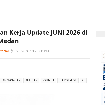
n Kerja Update JUNI 2026 di
 Medan
ficial
🕐
6/20/2026 10:29:00 PM
#LOWONGAN
#MEDAN
#SUMUT
HAIR STYLIST
PT