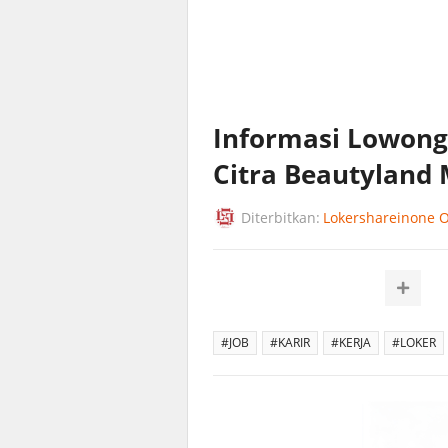
Informasi Lowonga
Citra Beautyland
Diterbitkan:
Lokershareinone Of
#JOB
#KARIR
#KERJA
#LOKER