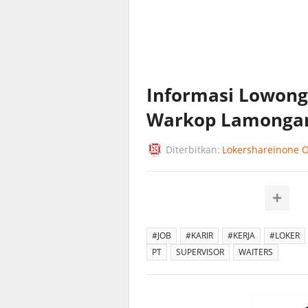
Informasi Lowonga
Warkop Lamonga
Diterbitkan:
Lokershareinone Of
#JOB
#KARIR
#KERJA
#LOKER
PT
SUPERVISOR
WAITERS