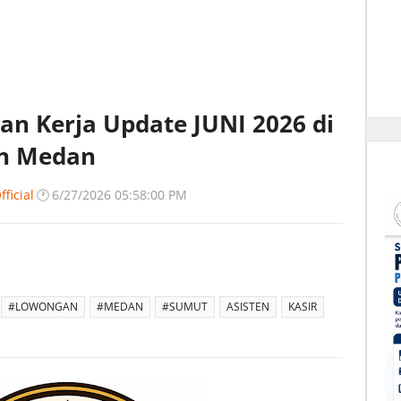
n Kerja Update JUNI 2026 di
n Medan
ficial
🕐
6/27/2026 05:58:00 PM
#LOWONGAN
#MEDAN
#SUMUT
ASISTEN
KASIR