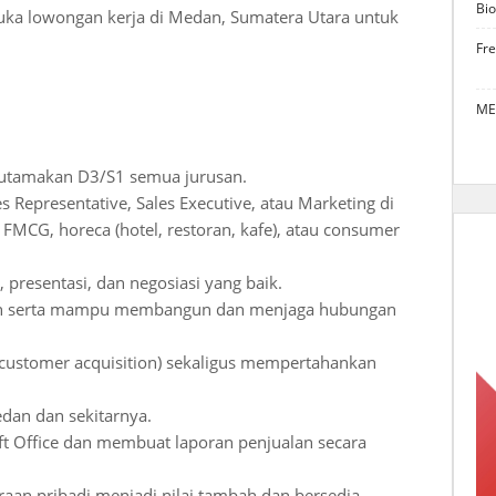
Bio
buka lowongan kerja di Medan, Sumatera Utara untuk
Fr
ME
utamakan D3/S1 semua jurusan.
 Representative, Sales Executive, atau Marketing di
FMCG, horeca (hotel, restoran, kafe), atau consumer
resentasi, dan negosiasi yang baik.
alan serta mampu membangun dan menjaga hubungan
ustomer acquisition) sekaligus mempertahankan
an dan sekitarnya.
 Office dan membuat laporan penjualan secara
raan pribadi menjadi nilai tambah dan bersedia