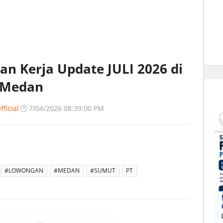
n Kerja Update JULI 2026 di
y Medan
ficial
🕐
7/04/2026 08:39:00 PM
#LOWONGAN
#MEDAN
#SUMUT
PT