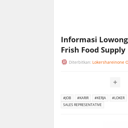
Informasi Lowonga
Frish Food Suppl
Diterbitkan:
Lokershareinone Of
#JOB
#KARIR
#KERJA
#LOKER
SALES REPRESENTATIVE