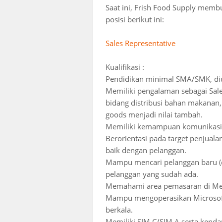
Saat ini, Frish Food Supply mem
posisi berikut ini:
Sales Representative
Kualifikasi :
Pendidikan minimal SMA/SMK, di
Memiliki pengalaman sebagai Sales
bidang distribusi bahan makanan, 
goods menjadi nilai tambah.
Memiliki kemampuan komunikasi, p
Berorientasi pada target penju
baik dengan pelanggan.
Mampu mencari pelanggan baru (c
pelanggan yang sudah ada.
Memahami area pemasaran di Med
Mampu mengoperasikan Microsoft
berkala.
Memiliki SIM C/SIM A serta kenda