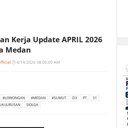
an Kerja Update APRIL 2026
aya Medan
ficial
🕐
4/14/2026 08:06:00 AM
#LOWONGAN
#MEDAN
#SUMUT
D3
PT
S1
UAI JURUSAN
SIOLGA