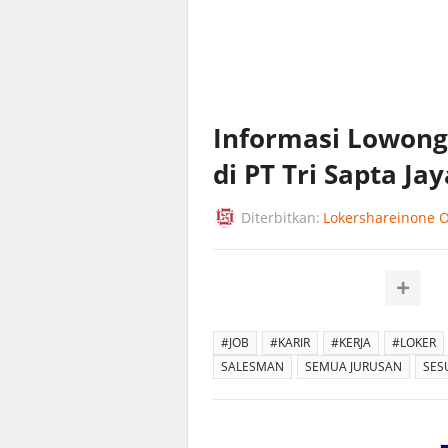
Informasi Lowong
di PT Tri Sapta J
Diterbitkan:
Lokershareinone Of
#JOB
#KARIR
#KERJA
#LOKER
SALESMAN
SEMUA JURUSAN
SES