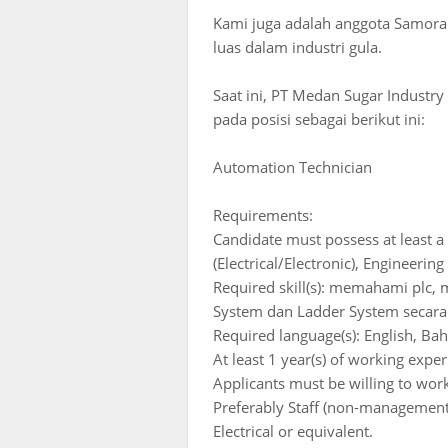
Kami juga adalah anggota Samora
luas dalam industri gula.
Saat ini, PT Medan Sugar Industr
pada posisi sebagai berikut ini:
Automation Technician
Requirements:
Candidate must possess at least a
(Electrical/Electronic), Engineering
Required skill(s): memahami plc, 
System dan Ladder System secara 
Required language(s): English, Ba
At least 1 year(s) of working experi
Applicants must be willing to wor
Preferably Staff (non-management 
Electrical or equivalent.