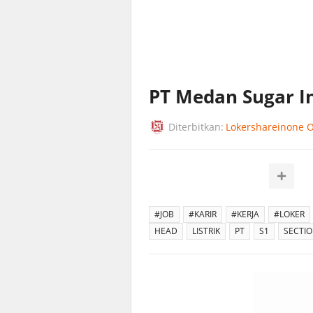
PT Medan Sugar In
Diterbitkan:
Lokershareinone Of
#JOB
#KARIR
#KERJA
#LOKER
HEAD
LISTRIK
PT
S1
SECTI