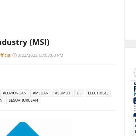
dustry (MSI)
ficial
🕐
3/22/2022 03:03:00 PM
#LOWONGAN
#MEDAN
#SUMUT
D3
ELECTRICAL
ON
SESUAI JURUSAN