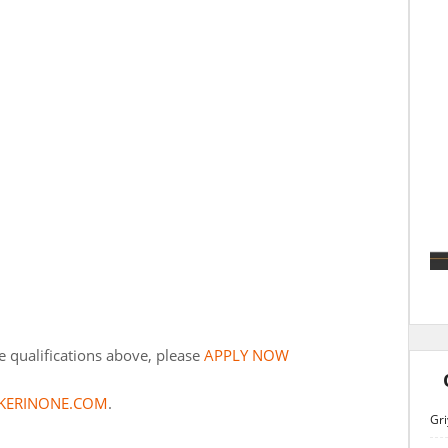
he qualifications above, please
APPLY
NOW
KERINONE.COM
.
Gri