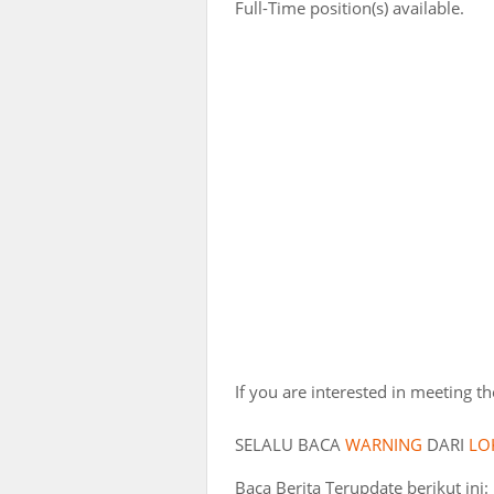
Full-Time position(s) available.
If you are interested in meeting t
SELALU BACA
WARNING
DARI
LO
Baca Berita Terupdate berikut ini: