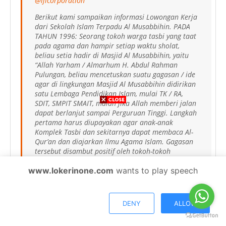
@ljlcorporation
Berikut kami sampaikan informasi Lowongan Kerja
dari Sekolah Islam Terpadu Al Musabbihin. PADA
TAHUN 1996: Seorang tokoh warga tasbi yang taat
pada agama dan hampir setiap waktu sholat,
beliau setia hadir di Masjid Al Musabbihin, yaitu
“Allah Yarham / Almarhum H. Abdul Rahman
Pulungan, beliau mencetuskan suatu gagasan / ide
agar di lingkungan Masjid Al Musabbihin didirikan
satu Lembaga Pendidikan Islam, mulai TK / RA,
SDIT, SMPIT SMAIT, malah jika Allah memberi jalan
dapat berlanjut sampai Perguruan Tinggi. Langkah
pertama harus diupayakan agar anak-anak
Komplek Tasbi dan sekitarnya dapat membaca Al-
Qur’an dan diajarkan Ilmu Agama Islam. Gagasan
tersebut disambut positif oleh tokoh-tokoh
Pengurus Masjid dan Jama’ah Masjid Al
www.lokerinone.com
wants to play speech
Musabbihin lainnya dan mulailah diambil langkah-
langkah untuk mewujudkan ide tersebut, yang
dimulai dengan usaha pengadaan tanah untuk
pembangunan gedung dan kelas-kelas belajar. Saat
DENY
ALLOW
ini, Sekolah Islam Terpadu Al Musabbihin
membuka lowongan kerja di kota Medan,