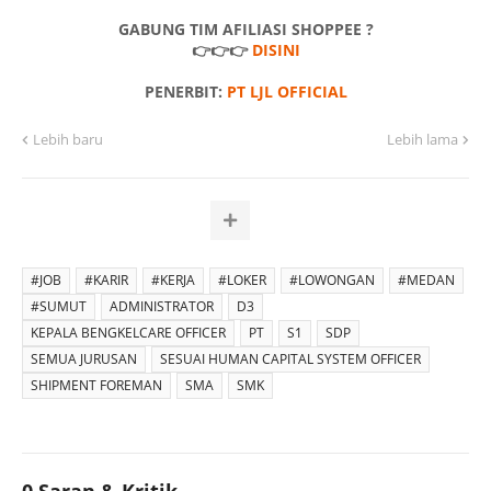
GABUNG TIM AFILIASI SHOPPEE ?
👉👉👉
DISINI
PENERBIT:
PT LJL OFFICIAL
Lebih baru
Lebih lama
#JOB
#KARIR
#KERJA
#LOKER
#LOWONGAN
#MEDAN
#SUMUT
ADMINISTRATOR
D3
KEPALA BENGKELCARE OFFICER
PT
S1
SDP
SEMUA JURUSAN
SESUAI HUMAN CAPITAL SYSTEM OFFICER
SHIPMENT FOREMAN
SMA
SMK
0 Saran & Kritik