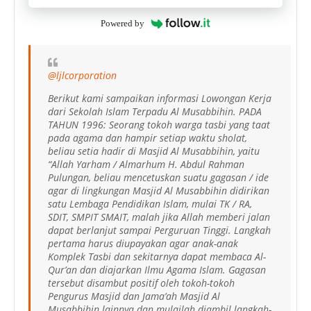
Powered by
@ljlcorporation
Berikut kami sampaikan informasi Lowongan Kerja
dari Sekolah Islam Terpadu Al Musabbihin. PADA
TAHUN 1996: Seorang tokoh warga tasbi yang taat
pada agama dan hampir setiap waktu sholat,
beliau setia hadir di Masjid Al Musabbihin, yaitu
“Allah Yarham / Almarhum H. Abdul Rahman
Pulungan, beliau mencetuskan suatu gagasan / ide
agar di lingkungan Masjid Al Musabbihin didirikan
satu Lembaga Pendidikan Islam, mulai TK / RA,
SDIT, SMPIT SMAIT, malah jika Allah memberi jalan
dapat berlanjut sampai Perguruan Tinggi. Langkah
pertama harus diupayakan agar anak-anak
Komplek Tasbi dan sekitarnya dapat membaca Al-
Qur’an dan diajarkan Ilmu Agama Islam. Gagasan
tersebut disambut positif oleh tokoh-tokoh
Pengurus Masjid dan Jama’ah Masjid Al
Musabbihin lainnya dan mulailah diambil langkah-