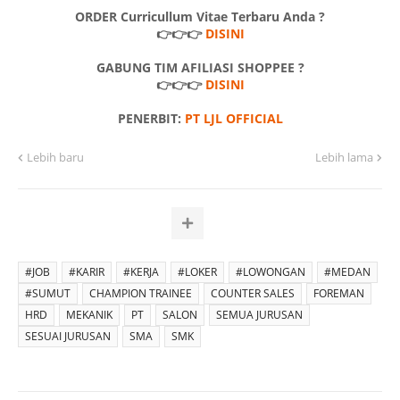
ORDER Curricullum Vitae Terbaru Anda ?
👉👉👉
DISINI
GABUNG TIM AFILIASI SHOPPEE ?
👉👉👉
DISINI
PENERBIT:
PT LJL OFFICIAL
Lebih baru
Lebih lama
#JOB
#KARIR
#KERJA
#LOKER
#LOWONGAN
#MEDAN
#SUMUT
CHAMPION TRAINEE
COUNTER SALES
FOREMAN
HRD
MEKANIK
PT
SALON
SEMUA JURUSAN
SESUAI JURUSAN
SMA
SMK