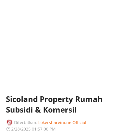
Sicoland Property Rumah
Subsidi & Komersil
Diterbitkan:
Lokershareinone Official
🕐
2/28/2025 01:57:00 PM