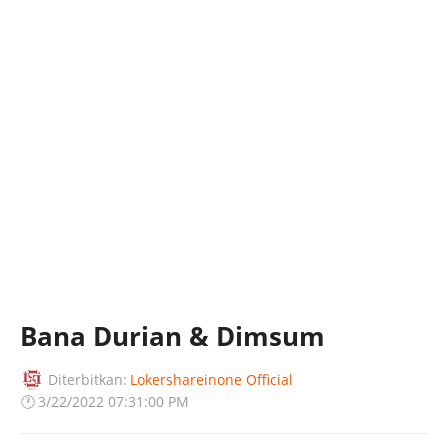
Bana Durian & Dimsum
Diterbitkan:
Lokershareinone Official
🕐
3/22/2022 07:31:00 PM