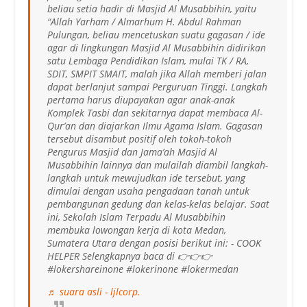
beliau setia hadir di Masjid Al Musabbihin, yaitu
“Allah Yarham / Almarhum H. Abdul Rahman
Pulungan, beliau mencetuskan suatu gagasan / ide
agar di lingkungan Masjid Al Musabbihin didirikan
satu Lembaga Pendidikan Islam, mulai TK / RA,
SDIT, SMPIT SMAIT, malah jika Allah memberi jalan
dapat berlanjut sampai Perguruan Tinggi. Langkah
pertama harus diupayakan agar anak-anak
Komplek Tasbi dan sekitarnya dapat membaca Al-
Qur’an dan diajarkan Ilmu Agama Islam. Gagasan
tersebut disambut positif oleh tokoh-tokoh
Pengurus Masjid dan Jama’ah Masjid Al
Musabbihin lainnya dan mulailah diambil langkah-
langkah untuk mewujudkan ide tersebut, yang
dimulai dengan usaha pengadaan tanah untuk
pembangunan gedung dan kelas-kelas belajar. Saat
ini, Sekolah Islam Terpadu Al Musabbihin
membuka lowongan kerja di kota Medan,
Sumatera Utara dengan posisi berikut ini: - COOK
HELPER Selengkapnya baca di 👉👉👉
#lokershareinone #lokerinone #lokermedan
♬ suara asli - ljlcorp.