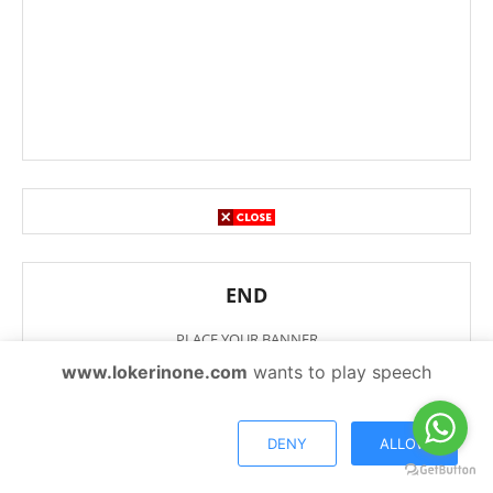
END
PLACE YOUR BANNER
www.lokerinone.com
wants to play speech
DENY
ALLOW