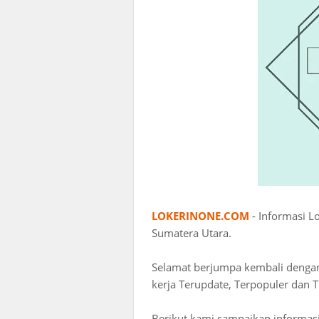
LOKERINONE.COM
- Informasi L
Sumatera Utara.
Selamat berjumpa kembali deng
kerja Terupdate, Terpopuler dan T
Berikut kami sampaikan informasi