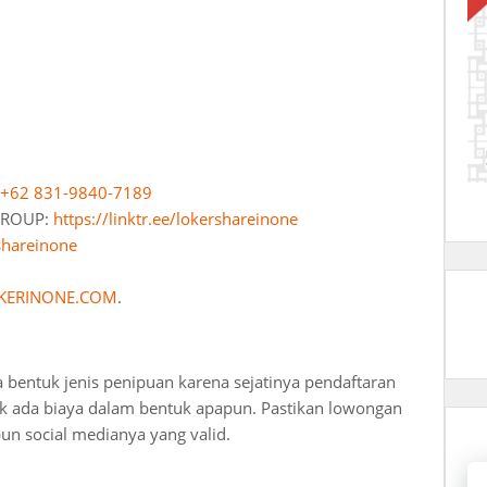
+62 831-9840-7189
 GROUP:
https://linktr.ee/lokershareinone
shareinone
KERINONE.COM
.
a bentuk jenis penipuan karena sejatinya pendaftaran
dak ada biaya dalam bentuk apapun. Pastikan lowongan
pun social medianya yang valid.