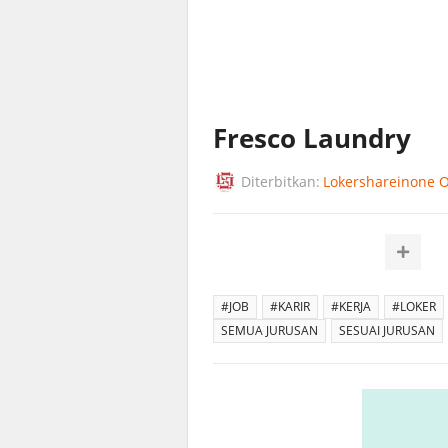
Fresco Laundry
Diterbitkan:
Lokershareinone Of
#JOB
#KARIR
#KERJA
#LOKER
SEMUA JURUSAN
SESUAI JURUSAN