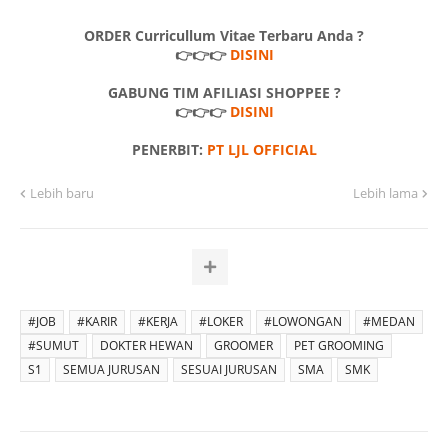
ORDER Curricullum Vitae Terbaru Anda ?
👉👉👉
DISINI
GABUNG TIM AFILIASI SHOPPEE ?
👉👉👉
DISINI
PENERBIT:
PT LJL OFFICIAL
Lebih baru
Lebih lama
#JOB
#KARIR
#KERJA
#LOKER
#LOWONGAN
#MEDAN
#SUMUT
DOKTER HEWAN
GROOMER
PET GROOMING
S1
SEMUA JURUSAN
SESUAI JURUSAN
SMA
SMK