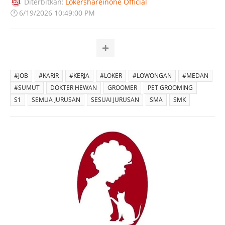
Diterbitkan:
Lokershareinone Official
🕐
6/19/2026 10:49:00 PM
#JOB
#KARIR
#KERJA
#LOKER
#LOWONGAN
#MEDAN
#SUMUT
DOKTER HEWAN
GROOMER
PET GROOMING
S1
SEMUA JURUSAN
SESUAI JURUSAN
SMA
SMK