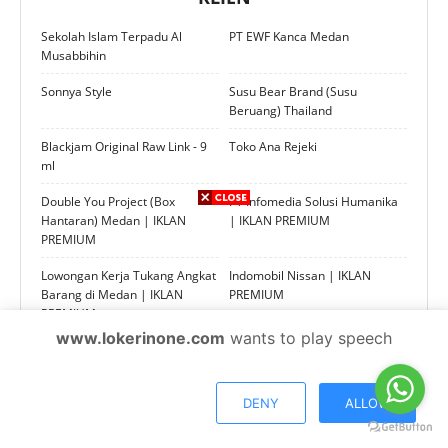
Sekolah Islam Terpadu Al
PT EWF Kanca Medan
Musabbihin
Sonnya Style
Susu Bear Brand (Susu
Beruang) Thailand
Blackjam Original Raw Link - 9
Toko Ana Rejeki
ml
Double You Project (Box
PT Infomedia Solusi Humanika
Hantaran) Medan | IKLAN
| IKLAN PREMIUM
PREMIUM
Lowongan Kerja Tukang Angkat
Indomobil Nissan | IKLAN
Barang di Medan | IKLAN
PREMIUM
PREMIUM
www.lokerinone.com
wants to play speech
PT Danamas Insan Kreasi
SSI (Safeguarding Solutions
Andalan (DIKA) | IKLAN
Indonesia)
PREMIUM
DENY
ALLOW
MM Consultan | IKLAN
IKLAN PREMIUM JOIN &
PREMIUM
MEMBER AREA ORIFLAME