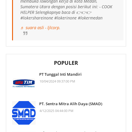
membuka lowongan kerja di kota Medan,
Sumatera Utara dengan posisi berikut ini: - COOK
HELPER Selengkapnya baca di 👉👉👉
#lokershareinone #lokerinone #lokermedan
♬ suara asli - ljlcorp.
POPULER
PT Tunggal Inti Mandiri
10/04/2024 09:37:00 PM
PT. Sentra Mitra Alih Daya (SMAD)
4/12/2025 04:44:00 PM