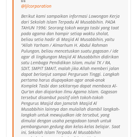
@ljlcorporation
Berikut kami sampaikan informasi Lowongan Kerja
dari Sekolah Islam Terpadu Al Musabbihin. PADA
TAHUN 1996: Seorang tokoh warga tasbi yang taat
pada agama dan hampir setiap waktu sholat,
beliau setia hadir di Masjid Al Musabbihin, yaitu
“Allah Yarham / Almarhum H. Abdul Rahman
Pulungan, beliau mencetuskan suatu gagasan / ide
agar di lingkungan Masjid Al Musabbihin didirikan
satu Lembaga Pendidikan Islam, mulai TK / RA,
SDIT, SMPIT SMAIT, malah jika Allah memberi jalan
dapat berlanjut sampai Perguruan Tinggi. Langkah
pertama harus diupayakan agar anak-anak
Komplek Tasbi dan sekitarnya dapat membaca Al-
Qur’an dan diajarkan Ilmu Agama Islam. Gagasan
tersebut disambut positif oleh tokoh-tokoh
Pengurus Masjid dan Jama’ah Masjid Al
Musabbihin lainnya dan mulailah diambil langkah-
langkah untuk mewujudkan ide tersebut, yang
dimulai dengan usaha pengadaan tanah untuk
pembangunan gedung dan kelas-kelas belajar. Saat
ini, Sekolah Islam Terpadu Al Musabbihin