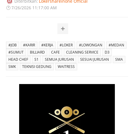
Diterbitkan:
Lokershareinone Official
🕐
7/26/2026 11:17:00 AM
#JOB
#KARIR
#KERJA
#LOKER
#LOWONGAN
#MEDAN
#SUMUT
BILLIARD
CAFE
CLEANING SERVICE
D3
HEAD CHEF
S1
SEMUA JURUSAN
SESUAI JURUSAN
SMA
SMK
TEKNISI GEDUNG
WAITRESS