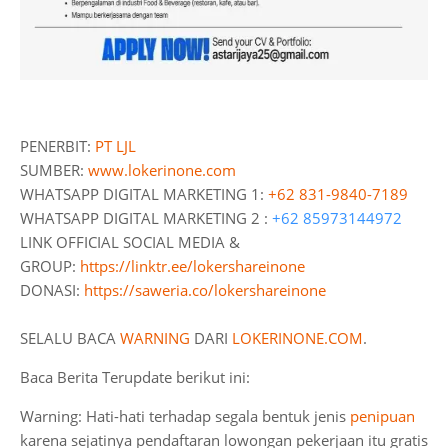
PENERBIT:
PT LJL
SUMBER:
www.lokerinone.com
WHATSAPP DIGITAL MARKETING 1:
+62 831-9840-7189
WHATSAPP DIGITAL MARKETING 2 :
+62 85973144972
LINK OFFICIAL SOCIAL MEDIA &
GROUP:
https://linktr.ee/lokershareinone
DONASI:
https://saweria.co/lokershareinone
SELALU BACA
WARNING
DARI
LOKERINONE.COM
.
Baca Berita Terupdate berikut ini:
Warning: Hati-hati terhadap segala bentuk jenis
penipuan
karena sejatinya pendaftaran lowongan pekerjaan itu gratis