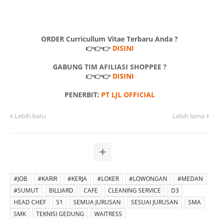
ORDER Curricullum Vitae Terbaru Anda ?
👉👉👉
DISINI
GABUNG TIM AFILIASI SHOPPEE ?
👉👉👉
DISINI
PENERBIT:
PT LJL OFFICIAL
Lebih baru
Lebih lama
#JOB
#KARIR
#KERJA
#LOKER
#LOWONGAN
#MEDAN
#SUMUT
BILLIARD
CAFE
CLEANING SERVICE
D3
HEAD CHEF
S1
SEMUA JURUSAN
SESUAI JURUSAN
SMA
SMK
TEKNISI GEDUNG
WAITRESS