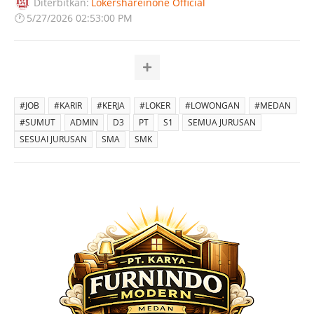
Diterbitkan:
Lokershareinone Official
🕐
5/27/2026 02:53:00 PM
#JOB
#KARIR
#KERJA
#LOKER
#LOWONGAN
#MEDAN
#SUMUT
ADMIN
D3
PT
S1
SEMUA JURUSAN
SESUAI JURUSAN
SMA
SMK