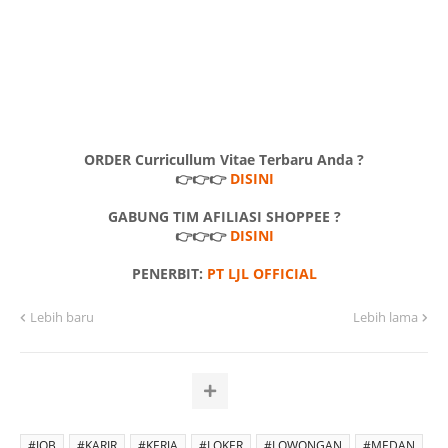
ORDER Curricullum Vitae Terbaru Anda ?
👉👉👉
DISINI
GABUNG TIM AFILIASI SHOPPEE ?
👉👉👉
DISINI
PENERBIT:
PT LJL OFFICIAL
Lebih baru
Lebih lama
#JOB
#KARIR
#KERJA
#LOKER
#LOWONGAN
#MEDAN