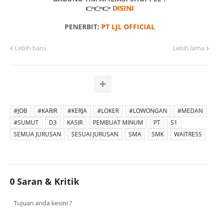
👉👉👉
DISINI
PENERBIT:
PT LJL OFFICIAL
Lebih baru
Lebih lama
#JOB
#KARIR
#KERJA
#LOKER
#LOWONGAN
#MEDAN
#SUMUT
D3
KASIR
PEMBUAT MINUM
PT
S1
SEMUA JURUSAN
SESUAI JURUSAN
SMA
SMK
WAITRESS
0 Saran & Kritik
Tujuan anda kesini ?