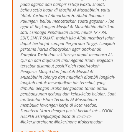
pada agama dan hampir setiap waktu sholat,
beliau setia hadir di Masjid Al Musabbihin, yaitu
“Allah Yarham / Almarhum H. Abdul Rahman
Pulungan, beliau mencetuskan suatu gagasan / ide
agar di lingkungan Masjid Al Musabbihin didirikan
satu Lembaga Pendidikan Islam, mulai TK / RA,
SDIT, SMPIT SMAIT, malah jika Allah memberi jalan
dapat berlanjut sampai Perguruan Tinggi. Langkah
pertama harus diupayakan agar anak-anak
Komplek Tasbi dan sekitarnya dapat membaca Al-
Qur’an dan diajarkan Ilmu Agama Islam. Gagasan
tersebut disambut positif oleh tokoh-tokoh
Pengurus Masjid dan Jama’ah Masjid Al
Musabbihin lainnya dan mulailah diambil langkah-
langkah untuk mewujudkan ide tersebut, yang
dimulai dengan usaha pengadaan tanah untuk
pembangunan gedung dan kelas-kelas belajar. Saat
ini, Sekolah Islam Terpadu Al Musabbihin
membuka lowongan kerja di kota Medan,
Sumatera Utara dengan posisi berikut ini: - COOK
HELPER Selengkapnya baca di 👉👉👉
#lokershareinone #lokerinone #lokermedan
♬ suara asli - ljlcorp.