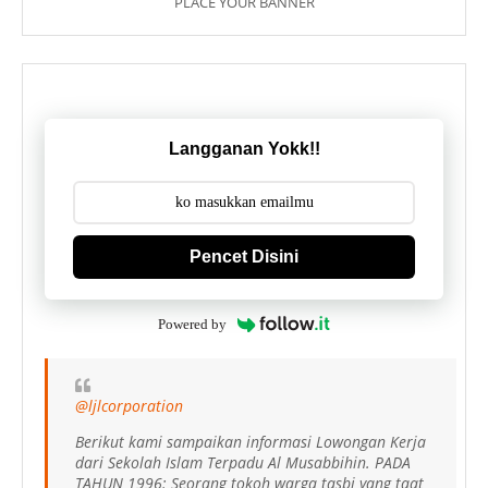
PLACE YOUR BANNER
Langganan Yokk!!
Pencet Disini
Powered by
@ljlcorporation
Berikut kami sampaikan informasi Lowongan Kerja
dari Sekolah Islam Terpadu Al Musabbihin. PADA
TAHUN 1996: Seorang tokoh warga tasbi yang taat