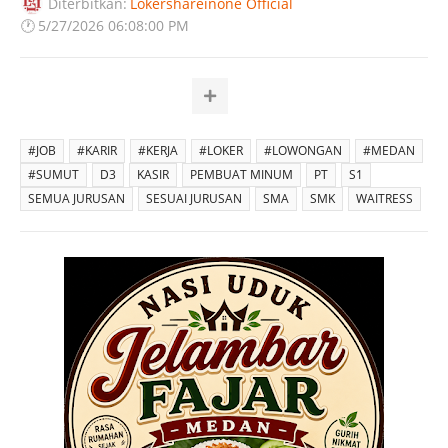
Diterbitkan:
Lokershareinone Official
🕐
5/27/2026 06:08:00 PM
#JOB
#KARIR
#KERJA
#LOKER
#LOWONGAN
#MEDAN
#SUMUT
D3
KASIR
PEMBUAT MINUM
PT
S1
SEMUA JURUSAN
SESUAI JURUSAN
SMA
SMK
WAITRESS