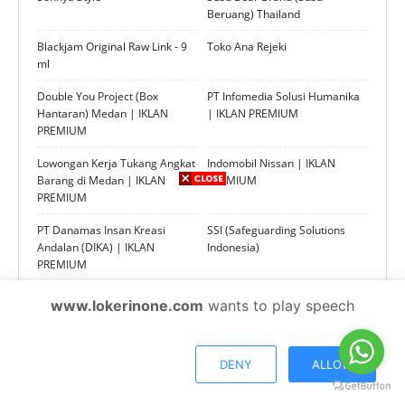
Beruang) Thailand
Blackjam Original Raw Link - 9
Toko Ana Rejeki
ml
Double You Project (Box
PT Infomedia Solusi Humanika
Hantaran) Medan | IKLAN
| IKLAN PREMIUM
PREMIUM
Lowongan Kerja Tukang Angkat
Indomobil Nissan | IKLAN
Barang di Medan | IKLAN
PREMIUM
PREMIUM
PT Danamas Insan Kreasi
SSI (Safeguarding Solutions
Andalan (DIKA) | IKLAN
Indonesia)
PREMIUM
MM Consultan | IKLAN
IKLAN PREMIUM JOIN &
www.lokerinone.com
wants to play speech
PREMIUM
MEMBER AREA ORIFLAME
PT Shan Hai Map
PT PNM PERSERO
DENY
ALLOW
PT Interpan Pasifik Futures
Happy Kids Centre