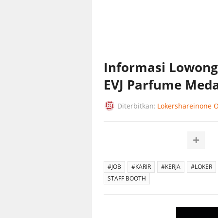
Informasi Lowonga
EVJ Parfume Med
Diterbitkan:
Lokershareinone Of
#JOB
#KARIR
#KERJA
#LOKER
STAFF BOOTH