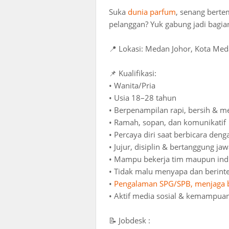
Suka
dunia parfum
, senang berte
pelanggan? Yuk gabung jadi bagian
📍 Lokasi: Medan Johor, Kota Me
📌 Kualifikasi:
• Wanita/Pria
• Usia 18–28 tahun
• Berpenampilan rapi, bersih & m
• Ramah, sopan, dan komunikatif
• Percaya diri saat berbicara den
• Jujur, disiplin & bertanggung ja
• Mampu bekerja tim maupun ind
• Tidak malu menyapa dan berint
•
Pengalaman SPG/SPB, menjaga b
• Aktif media sosial & kemampuan
📝 Jobdesk :