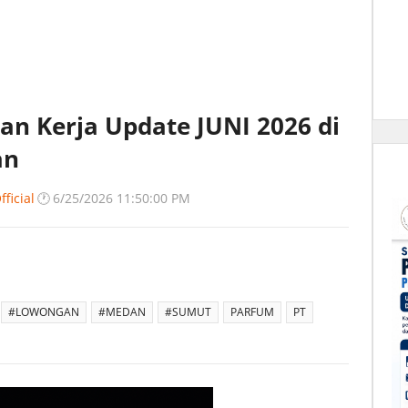
n Kerja Update JUNI 2026 di
an
ficial
🕐
6/25/2026 11:50:00 PM
#LOWONGAN
#MEDAN
#SUMUT
PARFUM
PT