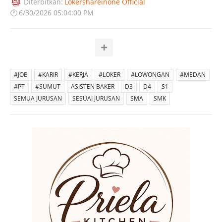
Diterbitkan:
Lokershareinone Official
🕐
6/30/2026 05:04:00 PM
#JOB
#KARIR
#KERJA
#LOKER
#LOWONGAN
#MEDAN
#PT
#SUMUT
ASISTEN BAKER
D3
D4
S1
SEMUA JURUSAN
SESUAI JURUSAN
SMA
SMK