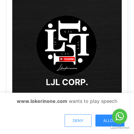
www.lokerinone.com
wants to play speech
Fans Page
DENY
ALLOW