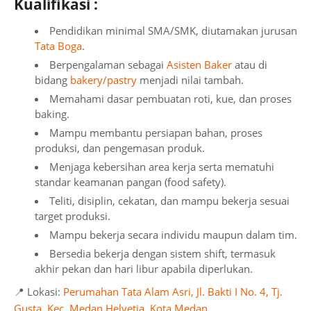
Kualifikasi :
Pendidikan minimal SMA/SMK, diutamakan jurusan
Tata Boga
.
Berpengalaman sebagai
Asisten Baker
atau di
bidang
bakery/pastry
menjadi nilai tambah.
Memahami dasar pembuatan roti, kue, dan proses
baking.
Mampu membantu persiapan bahan, proses
produksi, dan pengemasan produk.
Menjaga kebersihan area kerja serta mematuhi
standar keamanan pangan (food safety).
Teliti, disiplin, cekatan, dan mampu bekerja sesuai
target produksi.
Mampu bekerja secara individu maupun dalam tim.
Bersedia bekerja dengan sistem shift, termasuk
akhir pekan dan hari libur apabila diperlukan.
📍 Lokasi:
Perumahan Tata Alam Asri, Jl. Bakti I No. 4, Tj.
Gusta, Kec. Medan Helvetia, Kota Medan
.