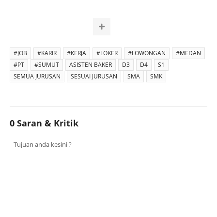
#JOB
#KARIR
#KERJA
#LOKER
#LOWONGAN
#MEDAN
#PT
#SUMUT
ASISTEN BAKER
D3
D4
S1
SEMUA JURUSAN
SESUAI JURUSAN
SMA
SMK
0 Saran & Kritik
Tujuan anda kesini ?