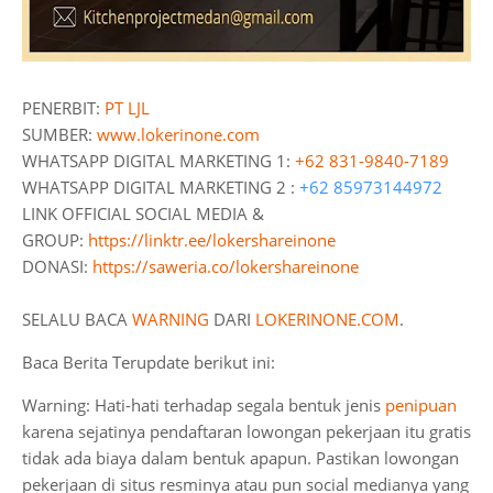
PENERBIT:
PT LJL
SUMBER:
www.lokerinone.com
WHATSAPP DIGITAL MARKETING 1:
+62 831-9840-7189
WHATSAPP DIGITAL MARKETING 2 :
+62 85973144972
LINK OFFICIAL SOCIAL MEDIA &
GROUP:
https://linktr.ee/lokershareinone
DONASI:
https://saweria.co/lokershareinone
SELALU BACA
WARNING
DARI
LOKERINONE.COM
.
Baca Berita Terupdate berikut ini:
Warning: Hati-hati terhadap segala bentuk jenis
penipuan
karena sejatinya pendaftaran lowongan pekerjaan itu gratis
tidak ada biaya dalam bentuk apapun. Pastikan lowongan
pekerjaan di situs resminya atau pun social medianya yang