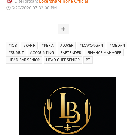
Diterbitkan:
Lokershareinone Official
🕐
6/20/2026 07:32:00 PM
#JOB
#KARIR
#KERJA
#LOKER
#LOWONGAN
#MEDAN
#SUMUT
ACCOUNTING
BARTENDER
FINANCE MANAGER
HEAD BAR SENIOR
HEAD CHEF SENIOR
PT